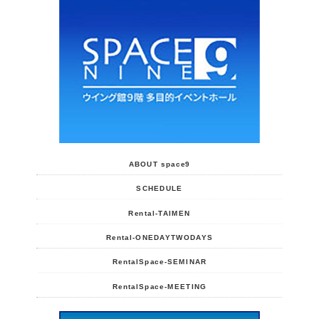
ABOUT space9
SCHEDULE
Rental-TAIMEN
Rental-ONEDAYTWODAYS
RentalSpace-SEMINAR
RentalSpace-MEETING