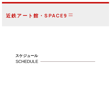
内
容
近鉄アート館・SPACE9
を
ス
キ
ッ
プ
スケジュール
SCHEDULE