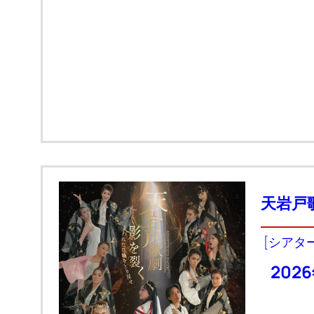
天岩戸
[シアタ
202