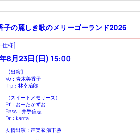
香子の麗しき歌のメリーゴーランド2026
ー仕様]
年8月23日(日) 15:00
【出演】
Vo：青木美香子
Trp：林幸治郎
（スイートメモリーズ）
Pf：おーたかずお
Bass：井手信志
Dr：kanta
友情出演：声楽家 溝下勝一