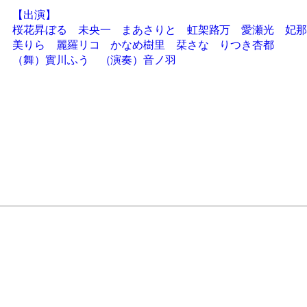
【出演】
桜花昇ぼる 未央一 まあさりと 虹架路万 愛瀬光 妃那
美りら 麗羅リコ かなめ樹里 栞さな りつき杏都
（舞）實川ふう （演奏）音ノ羽