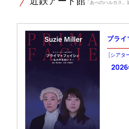
近鉄アート館
「あべのハルカス」近
プライ
[シアタ
202