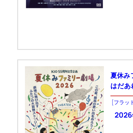
夏休み
はだあ
[フラッ
202