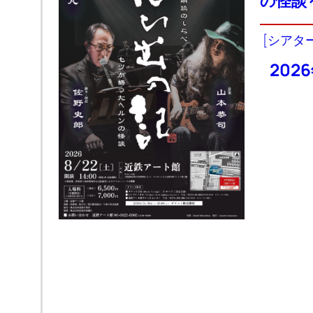
の怪談
[シアタ
2026