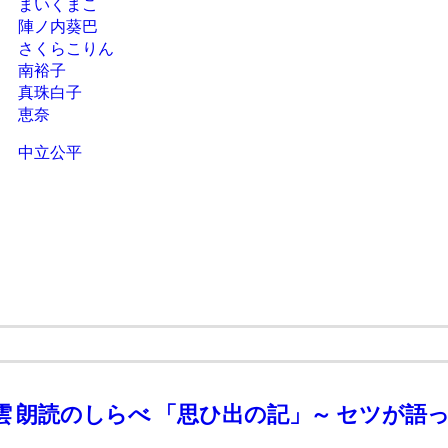
まいくまこ
陣ノ内葵巴
さくらこりん
南裕子
真珠白子
恵奈
中立公平
雲 朗読のしらべ 「思ひ出の記」～ セツが語