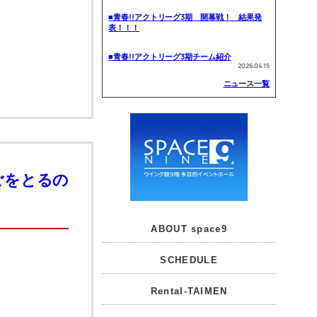
■青春!!アクトリーグ3期 開幕戦！ 結果発
表！！！
■青春!!アクトリーグ3期チーム紹介
2026.04.15
ニュース一覧
ごをとるの
ABOUT space9
SCHEDULE
Rental-TAIMEN