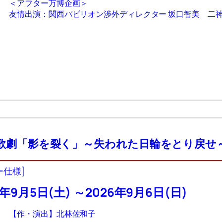
＜アフター万博企画＞
友情出演：関西パビリオン渉外ディレクター 坂口智美 二
歌劇「影を裂く」～失われた日輪をとり戻せ
ー仕様]
6年9月5日(土) ～2026年9月6日(日)
【作・演出】北林佐和子