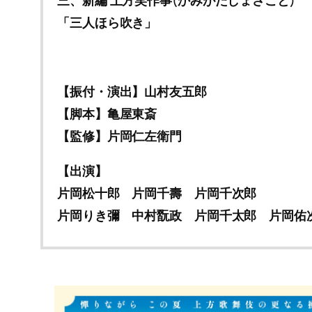
三、新編 上方笑作事(かみがたしょさごと)
「三人ほら吹き」
【振付・演出】山村友五郎
【脚本】亀屋東斎
【監修】片岡仁左衛門
【出演】
片岡松十郎 片岡千壽 片岡千次郎
片岡りき彌 中村翫政 片岡千太郎 片岡佑