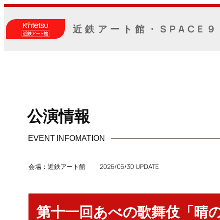
内
容
近鉄アート館・SPACE９
を
ス
キ
ッ
プ
公演情報
EVENT INFOMATION
会場：近鉄アート館 2026/06/30 UPDATE
第十一回あべの歌舞伎「晴