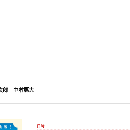
次郎 中村鴈大
日時