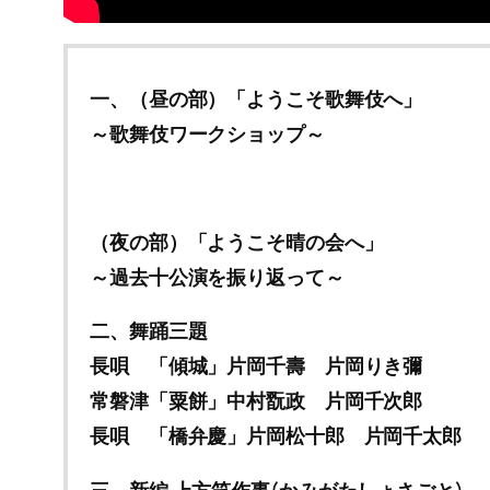
一、（昼の部）「ようこそ歌舞伎へ」
～歌舞伎ワークショップ～
（夜の部）「ようこそ晴の会へ」
～過去十公演を振り返って～
二、舞踊三題
長唄 「傾城」片岡千壽 片岡りき彌
常磐津「粟餅」中村翫政 片岡千次郎
長唄 「橋弁慶」片岡松十郎 片岡千太郎