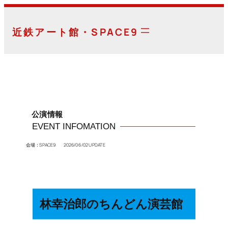
内
容
近鉄アート館・SPACE9
を
ス
キ
ッ
プ
公演情報
EVENT INFOMATION
会場：SPACE9 2026/06/02 UPDATE
林幸治郎のちんどん演芸館