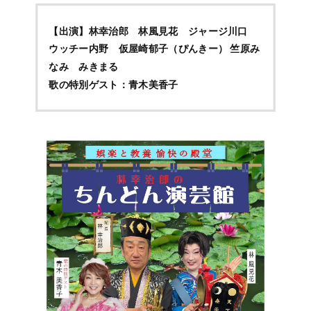
【出演】林幸治郎 林風見花 ジャージ川口
ウッチー内野 仮屋崎郁子（ぴんきー） 竺原み
なみ みきまる
歌の特別ゲスト：青木美香子