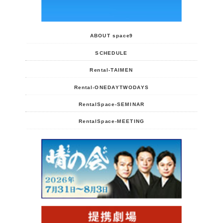
ABOUT space9
SCHEDULE
Rental-TAIMEN
Rental-ONEDAYTWODAYS
RentalSpace-SEMINAR
RentalSpace-MEETING