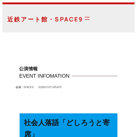
内
容
近鉄アート館・SPACE9
を
ス
キ
ッ
プ
公演情報
EVENT INFOMATION
会場：SPACE9 2026/01/21 UPDATE
社会人落語「どしろうと寄
席」