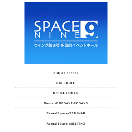
ABOUT space9
SCHEDULE
Rental-TAIMEN
Rental-ONEDAYTWODAYS
RentalSpace-SEMINAR
RentalSpace-MEETING