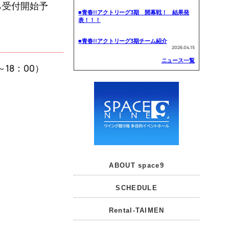
ら受付開始予
■青春!!アクトリーグ3期 開幕戦！ 結果発
表！！！
■青春!!アクトリーグ3期チーム紹介
2026.04.15
ニュース一覧
0～18：00）
ABOUT space9
SCHEDULE
Rental-TAIMEN