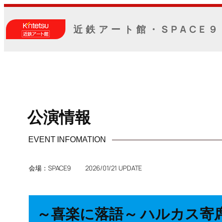
内
容
近鉄アート館・SPACE９
を
ス
キ
ッ
プ
公演情報
EVENT INFOMATION
会場：SPACE9 2026/01/21 UPDATE
～喜楽に落語～ ハルカス寄