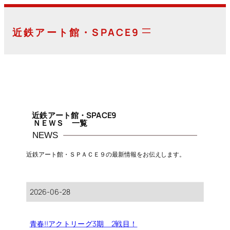
内
容
近鉄アート館・SPACE9
を
ス
キ
ッ
プ
近鉄アート館・SPACE9
ＮＥＷＳ 一覧
NEWS
近鉄アート館・ＳＰＡＣＥ９の最新情報をお伝えします。
2026-06-28
青春!!アクトリーグ3期 2戦目！