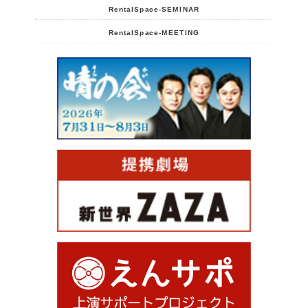
RentalSpace-SEMINAR
RentalSpace-MEETING